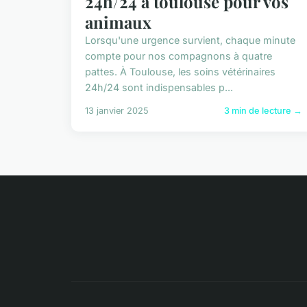
24h/24 à toulouse pour vos
animaux
Lorsqu'une urgence survient, chaque minute
compte pour nos compagnons à quatre
pattes. À Toulouse, les soins vétérinaires
24h/24 sont indispensables p...
13 janvier 2025
3 min de lecture →