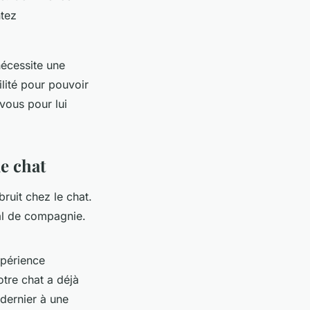
ntez
nécessite une
bilité pour pouvoir
vous pour lui
le chat
ruit chez le chat.
al de compagnie.
xpérience
otre chat a déjà
 dernier à une