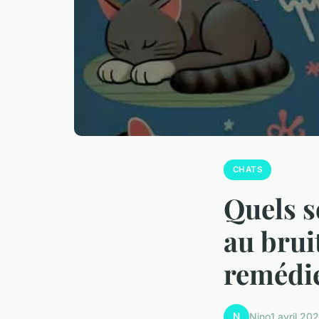
CHATS
Quels s
au brui
remédie
N
Nino
1 avril 20