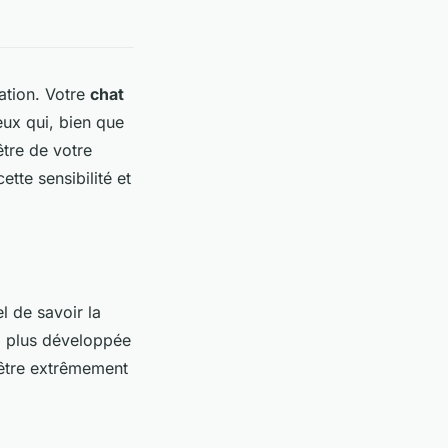
ation. Votre
chat
ieux qui, bien que
être de votre
te sensibilité et
el de savoir la
p plus développée
 être extrêmement