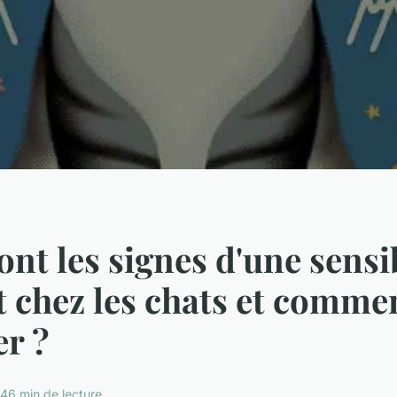
ont les signes d'une sensib
t chez les chats et comme
r ?
24
6 min de lecture