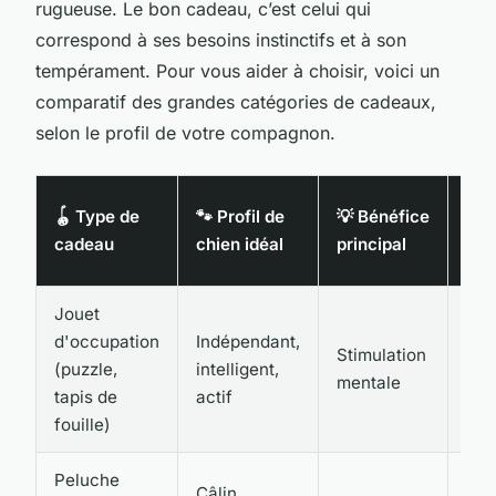
rugueuse. Le bon cadeau, c’est celui qui
correspond à ses besoins instinctifs et à son
tempérament. Pour vous aider à choisir, voici un
comparatif des grandes catégories de cadeaux,
selon le profil de votre compagnon.
💰 
🪀 Type de
🐾 Profil de
💡 Bénéfice
mo
cadeau
chien idéal
principal
con
Jouet
d'occupation
Indépendant,
Stimulation
15 
(puzzle,
intelligent,
mentale
€
tapis de
actif
fouille)
Peluche
Câlin,