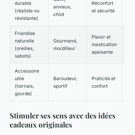
durable
Réconfort
25 
anxieux,
(réaliste ou
et sécurité
€
chiot
résistante)
Friandise
Plaisir et
naturelle
Gourmand,
5 à
mastication
(oreilles,
mordilleur
l’un
apaisante
sabots)
Accessoire
utile
Baroudeur,
Praticité et
20 
(harnais,
sportif
confort
€
gourde)
Stimuler ses sens avec des idées
cadeaux originales